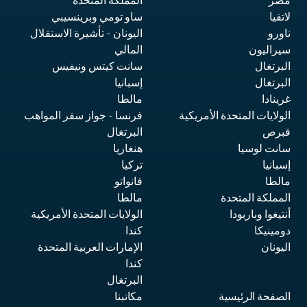
مصر
المملكة المتحدة
لاتفيا
ساو تومي وبرينسيبي
ناورو
اليونان
- تأشيرة الاستقلال
سيراليون
المالي
البرتغال
سانت كيتس ونيفيس
البرتغال
إسبانيا
غرينادا
مالطا
الولايات المتحدة الأمريكية
فرنسا
- جواز سفر المواهب
قبرص
البرتغال
سانت لوسيا
هنغاريا
إسبانيا
تركيا
مالطا
فانواتو
المملكة المتحدة
مالطا
أنتيغوا وباربودا
الولايات المتحدة الأمريكية
دومينيكا
كندا
اليونان
الإمارات العربية المتحدة
كندا
البرتغال
الصفحة الرئيسية
مكاتبنا