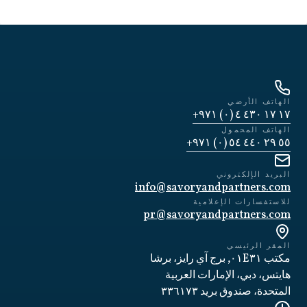
الهاتف الأرضي
١٧ ١٧ ٤٣٠ ٤ (٠) ٩٧١+
الهاتف المحمول
٥٥ ٢٩ ٤٤٠ ٥٤ (٠) ٩٧١+
البريد الإلكتروني
info@savoryandpartners.com
للاستفسارات الإعلامية
pr@savoryandpartners.com
المقر الرئيسي
مكتب ٠١E٣١, برج آي رايز، برشا
هايتس، دبي، الإمارات العربية
المتحدة، صندوق بريد ٣٣٦١٧٣