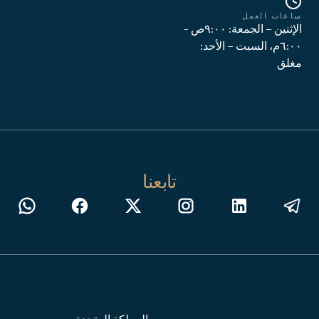
ساعات العمل
الإثنين – الجمعة: ٩:٠٠ص -
٦:٠٠م، السبت – الأحد:
مغلق
تابعنا