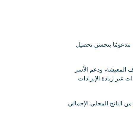
وقع الحكومة تحقيق فائض أولي يعادل ٢.٨٪ من الناتج المحلي الإجمالي لعام ٢٠٢٦، مدعومًا بتحسن تحصيل
تكاليف المعيشة، ودعم الأسر
ت عبر زيادة الإيرادات
متوقع أن ينخفض الدين العام، وهو الأعلى حاليًا في منطقة اليورو، من ١٤٥.٣٪ من الناتج المحلي الإجمالي