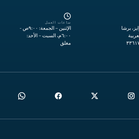
ساعات العمل
 آي رايز، برشا
الإثنين – الجمعة: ٩:٠٠ص -
عربية
٦:٠٠م، السبت – الأحد:
مغلق