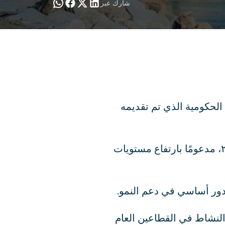
شارك عبر
 ٢٠٢٦، وفقًا لمشروع الموازنة الحكومية الذي تم تقديمه
وتتوقع البلاد نمو الناتج المحلي الإجمالي بنسبة ٢.٤٪ مقارنة بنسبة ٢.٢٪ في عام ٢٠٢٥، مدعومًا بارتفاع مستويات
 دور أساسي في دعم النمو.
 في عام ٢٠٢٦، وهو ما يعكس تجدد النشاط في القطاعين العام