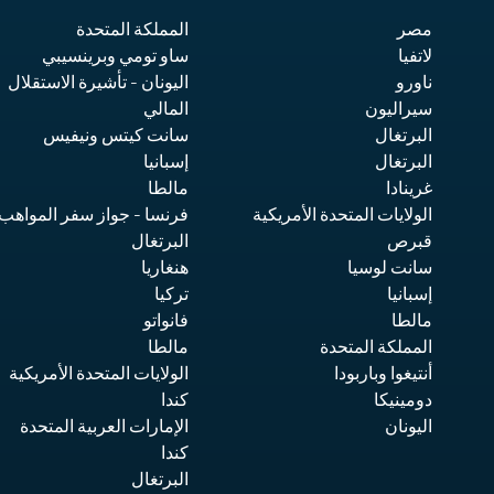
مصر
المملكة المتحدة
لاتفيا
ساو تومي وبرينسيبي
ناورو
اليونان
- تأشيرة الاستقلال
سيراليون
المالي
البرتغال
سانت كيتس ونيفيس
البرتغال
إسبانيا
غرينادا
مالطا
الولايات المتحدة الأمريكية
فرنسا
- جواز سفر المواهب
قبرص
البرتغال
سانت لوسيا
هنغاريا
إسبانيا
تركيا
مالطا
فانواتو
المملكة المتحدة
مالطا
أنتيغوا وباربودا
الولايات المتحدة الأمريكية
دومينيكا
كندا
اليونان
الإمارات العربية المتحدة
كندا
البرتغال