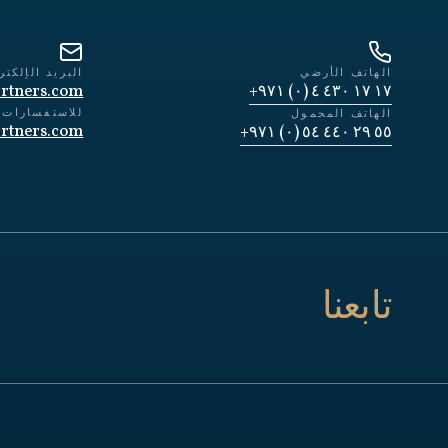
الهاتف الأرضي
البريد الإلكتر
rtners.com
١٧ ١٧ ٤٣٠ ٤ (٠) ٩٧١+
للاستفسارات ا
الهاتف المحمول
rtners.com
٥٥ ٢٩ ٤٤٠ ٥٤ (٠) ٩٧١+
تابعنا