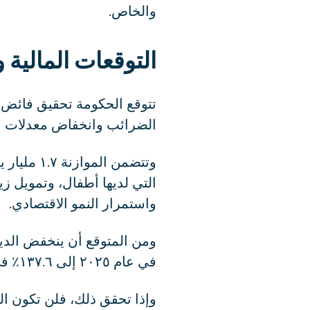
والخاص.
التوقعات المالية و
الضرائب وانخفاض معدلات ال
وتتضمن ا
التي لديها أطفال، وتمويل زي
واستمرار النمو الاقتصادي.
في عام ٢٠٢٥ إلى ١٣٧.٦٪ في عام ٢٠٢٦.
وإذا تحقق ذلك، فلن تكون اليو