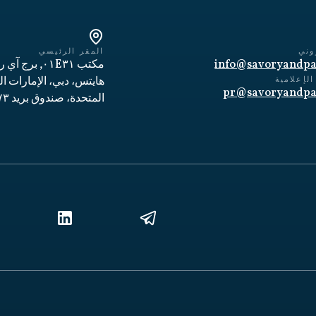
وني
المقر الرئيسي
info@savoryandpa
مكتب ٠١E٣١, برج
لإعلامية
هايتس، دبي، الإمارات ال
pr@savoryandpa
المتحدة، صندوق بريد ٣٣٦١٧٣