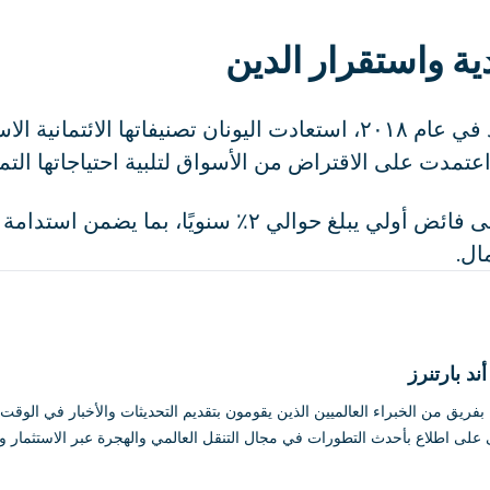
ية واستقرار الدين
منذ خروجها من برامج الإنقاذ في عام ٢٠١٨، استعادت اليونان تصنيفاته
عتمدت على الاقتراض من الأسواق لتلبية احتياجاتها التمو
وتخطط الحكومة للحفاظ على فائض أولي يبلغ حوالي ٢٪ سنويً
ال.
د بارتنرز
ة بفريق من الخبراء العالميين الذين يقومون بتقديم التحديثات والأخبار في الو
قى على اطلاع بأحدث التطورات في مجال التنقل العالمي والهجرة عبر الاستثمار و