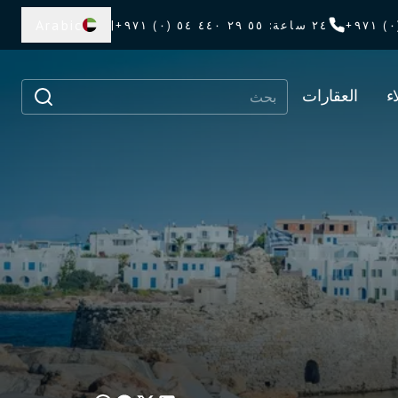
Arabic
٢٤ ساعة
:
٥٥ ٢٩ ٤٤٠ ٥٤ (٠) ٩٧١+
|
ء
العقارات