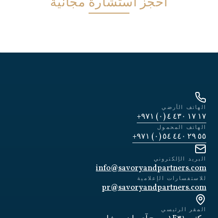
احجز استشارة مجانية
الهاتف الأرضي
١٧ ١٧ ٤٣٠ ٤ (٠) ٩٧١+
الهاتف المحمول
٥٥ ٢٩ ٤٤٠ ٥٤ (٠) ٩٧١+
البريد الإلكتروني
info@savoryandpartners.com
للاستفسارات الإعلامية
pr@savoryandpartners.com
المقر الرئيسي