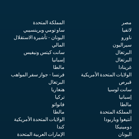
مصر
المملكة المتحدة
لاتفيا
ساو تومي وبرينسيبي
ناورو
اليونان
- تأشيرة الاستقلال
سيراليون
المالي
البرتغال
سانت كيتس ونيفيس
البرتغال
إسبانيا
غرينادا
مالطا
الولايات المتحدة الأمريكية
فرنسا
- جواز سفر المواهب
قبرص
البرتغال
سانت لوسيا
هنغاريا
إسبانيا
تركيا
مالطا
فانواتو
المملكة المتحدة
مالطا
أنتيغوا وباربودا
الولايات المتحدة الأمريكية
دومينيكا
كندا
اليونان
الإمارات العربية المتحدة