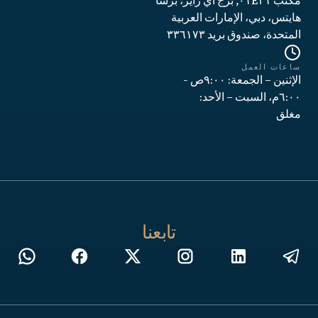
مكتب ٠١E٣١, برج آي رايز، برشا
هايتس، دبي، الإمارات العربية
المتحدة، صندوق بريد ٣٣٦١٧٣
ساعات العمل
الإثنين – الجمعة: ٩:٠٠ص -
٦:٠٠م، السبت – الأحد:
مغلق
تابعنا